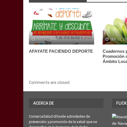
SEP 27, 2018
SEP 12, 2
AFAYATE FACIENDO DEPORTE
Cuadernos pa
Promoción d
Ámbito Loca
Comments are closed.
ACERCA DE
FLICK
ComarcaSalud difunde actividades de
prevención y promoción de la salud que se