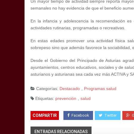
Un mayor tiempo de actividad siempre reporta mayore
semanales no hay evidencia de que el beneficio aume
En la infancia y adolescencia la recomendación es q
actividades rutinarias, programadas o recreativas.
En estas edades promover una actividad física sal
sobrepeso sino que además favorece la sociabilidad, el 
Desde el Gobierno del Principado de Asturias agrade
ayuntamientos, centros educativos, sociales y de salu
asturianos y asturianas sea cada vez más ACTIVA y
Categorías:
Destacado
,
Programas salud
Etiquetas:
prevención
,
salud
COMPARTIR
Facebook
Twitter
ENTRADAS RELACIONADAS