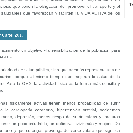
T
ipios que tienen la obligación de promover el transporte y el
s saludables que favorezcan y faciliten la VIDA ACTIVA de los
r Cartel 2017
acimiento un objetivo «la sensibilización de la población para
DABLE».
e prioridad de salud pública, sino que además representa una de
esarias, porque al mismo tiempo que mejoran la salud de la
io. Para la OMS, la actividad física es la forma más sencilla y
ud.
nas físicamente activas tienen menos probabilidad de sufrir
la cardiopatía coronaria, hipertensión arterial, accidentes
y mana, depresión, menos riesgo de sufrir caídas y fracturas
ener un peso saludable, en definitiva «vivir más y mejor». De
humano, y que su origen provenga del verso valere, que significa