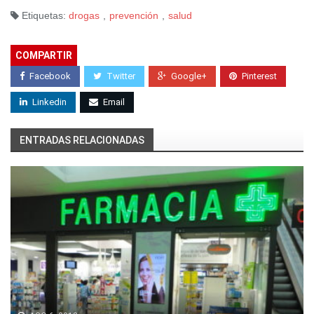
Etiquetas:
drogas
,
prevención
,
salud
COMPARTIR
Facebook
Twitter
Google+
Pinterest
Linkedin
Email
ENTRADAS RELACIONADAS