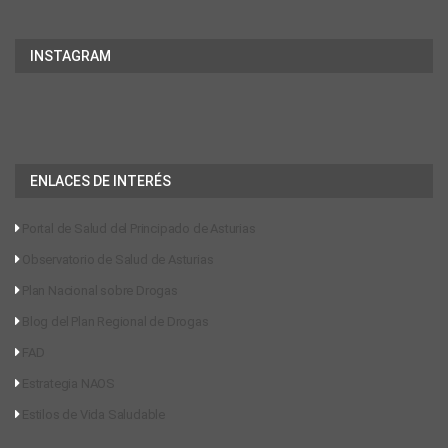
INSTAGRAM
ENLACES DE INTERÉS
Portal de Salud del Principado de Asturias
Observatorio de Salud de Asturias
Plan Nacional sobre Drogas
Blog del Plan Regional de Drogas
FAD
Estrategia NAOS
Estilos de Vida Saludable